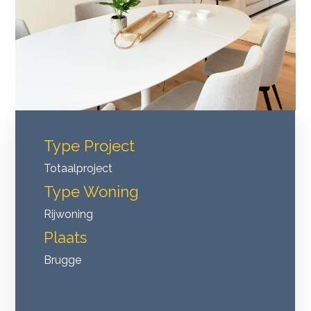
Type Project
Totaalproject
Type Woning
Rijwoning
Plaats
Brugge