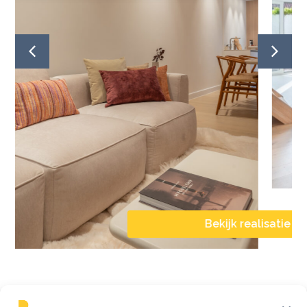
Bekijk realisat
ealisatie