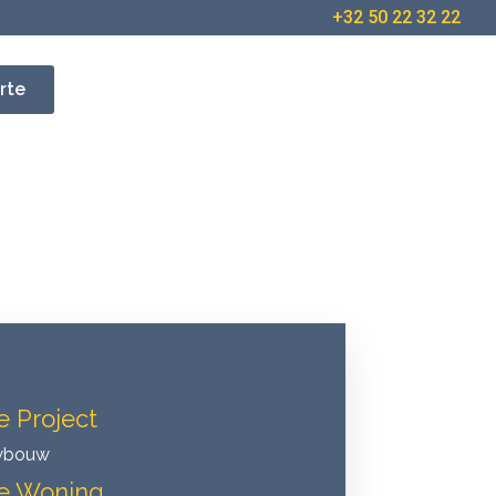
+32 50 22 32 22
erte
e Project
wbouw
e Woning