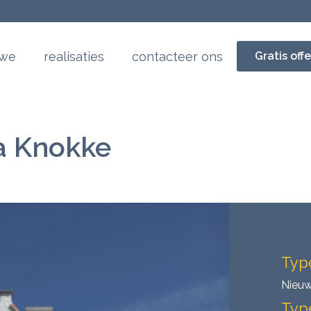
 we
realisaties
contacteer ons
Gratis off
a Knokke
Typ
Nieu
Typ