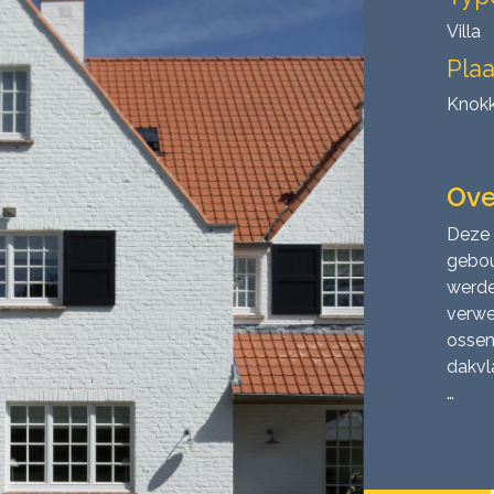
Villa
Plaa
Knok
Ove
Deze 
gebou
werde
verwe
ossen
dakvl
…